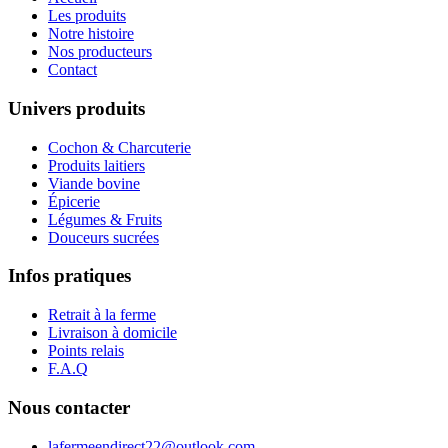
Les produits
Notre histoire
Nos producteurs
Contact
Univers produits
Cochon & Charcuterie
Produits laitiers
Viande bovine
Épicerie
Légumes & Fruits
Douceurs sucrées
Infos pratiques
Retrait à la ferme
Livraison à domicile
Points relais
F.A.Q
Nous contacter
lafermeendirect22@outlook.com