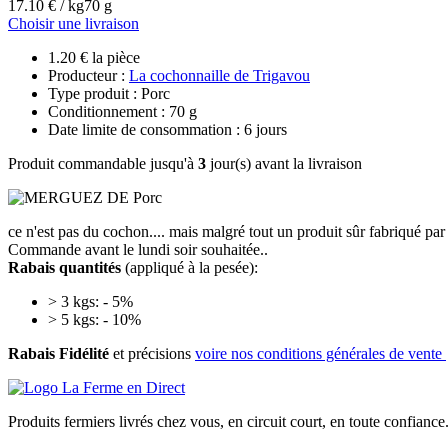
17.10 € / kg
70 g
Choisir une livraison
1.20 € la pièce
Producteur :
La cochonnaille de Trigavou
Type produit : Porc
Conditionnement : 70 g
Date limite de consommation : 6 jours
Produit commandable jusqu'à
3
jour(s) avant la livraison
ce n'est pas du cochon.... mais malgré tout un produit sûr fabriqué pa
Commande avant le lundi soir souhaitée..
Rabais quantités
(appliqué à la pesée):
> 3 kgs: - 5%
> 5 kgs: - 10%
Rabais Fidélité
et précisions
voire nos conditions générales de vente
Produits fermiers livrés chez vous, en circuit court, en toute confiance