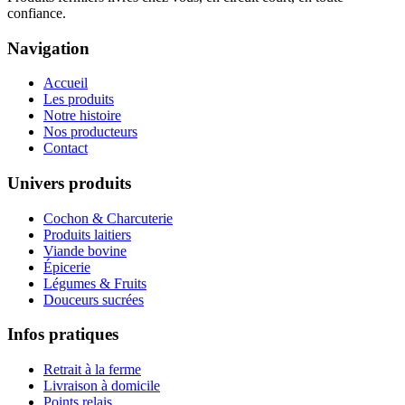
confiance.
Navigation
Accueil
Les produits
Notre histoire
Nos producteurs
Contact
Univers produits
Cochon & Charcuterie
Produits laitiers
Viande bovine
Épicerie
Légumes & Fruits
Douceurs sucrées
Infos pratiques
Retrait à la ferme
Livraison à domicile
Points relais