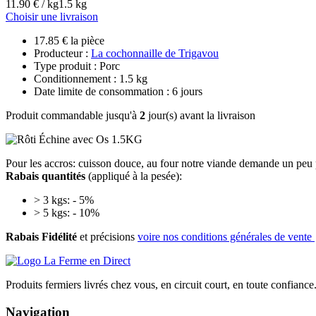
11.90 € / kg
1.5 kg
Choisir une livraison
17.85 € la pièce
Producteur :
La cochonnaille de Trigavou
Type produit : Porc
Conditionnement : 1.5 kg
Date limite de consommation : 6 jours
Produit commandable jusqu'à
2
jour(s) avant la livraison
Pour les accros: cuisson douce, au four notre viande demande un peu
Rabais quantités
(appliqué à la pesée):
> 3 kgs: - 5%
> 5 kgs: - 10%
Rabais Fidélité
et précisions
voire nos conditions générales de vente
Produits fermiers livrés chez vous, en circuit court, en toute confiance
Navigation